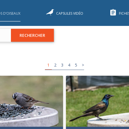
S D’OISEAUX
CAPSULES VIDÉO
FICHE
RECHERCHER
1
2
3
4
5
>