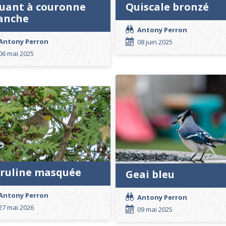
uant à couronne
Quiscale bronzé
anche
Antony Perron
Antony Perron
08 juin 2025
06 mai 2025
ruline masquée
Geai bleu
Antony Perron
Antony Perron
27 mai 2026
09 mai 2025