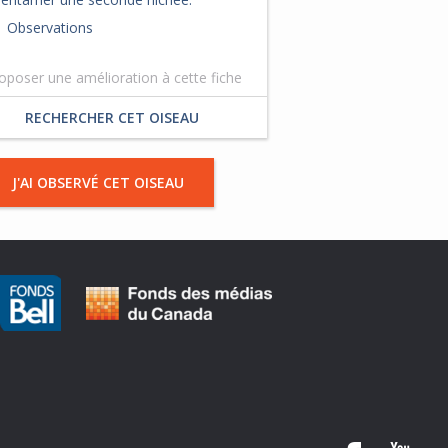
Observations
oposer une amélioration à cette fiche
RECHERCHER CET OISEAU
J'AI OBSERVÉ CET OISEAU