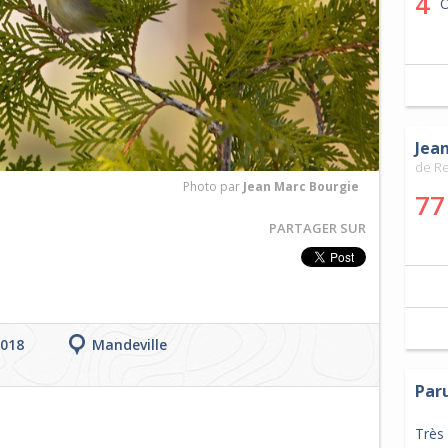
4
O
Jea
de R
Photo par
Jean Marc Bourgie
77
PARTAGER SUR
2018
Mandeville
Par
Très