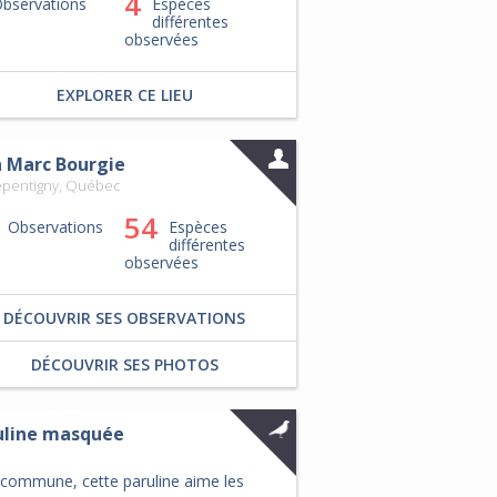
4
bservations
Espèces
différentes
observées
EXPLORER CE LIEU
n Marc Bourgie
epentigny, Québec
54
Observations
Espèces
différentes
observées
DÉCOUVRIR SES OBSERVATIONS
DÉCOUVRIR SES PHOTOS
uline masquée
 commune, cette paruline aime les