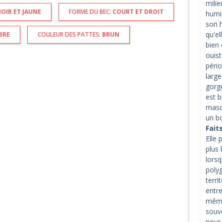
milie
OIR ET JAUNE
FORME DU BEC:
COURT ET DROIT
humid
son h
qu'e
BRE
COULEUR DES PATTES:
BRUN
bien 
ouist
pério
large
gorge
est b
masq
un bo
Fait
Elle 
plus 
lorsq
polyg
terri
entre
même 
souve
pour