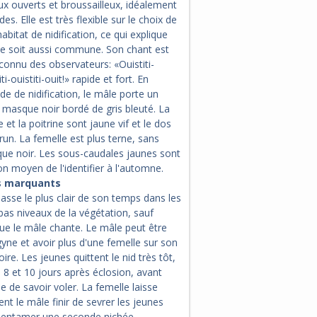
ux ouverts et broussailleux, idéalement
es. Elle est très flexible sur le choix de
abitat de nidification, ce qui explique
lle soit aussi commune. Son chant est
connu des observateurs: «Ouistiti-
iti-ouistiti-ouit!» rapide et fort. En
de de nidification, le mâle porte un
 masque noir bordé de gris bleuté. La
 et la poitrine sont jaune vif et le dos
run. La femelle est plus terne, sans
ue noir. Les sous-caudales jaunes sont
n moyen de l'identifier à l'automne.
s marquants
passe le plus clair de son temps dans les
bas niveaux de la végétation, sauf
ue le mâle chante. Le mâle peut être
yne et avoir plus d'une femelle sur son
toire. Les jeunes quittent le nid très tôt,
 8 et 10 jours après éclosion, avant
de savoir voler. La femelle laisse
nt le mâle finir de sevrer les jeunes
 entamer une seconde nichée.