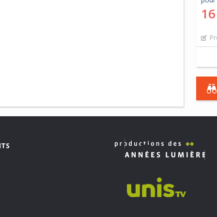
16
Pr
ITS