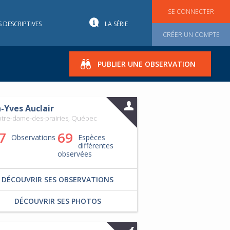
SE CONNECTER
S DESCRIPTIVES
LA SÉRIE
CRÉER UN COMPTE
PUBLIER UNE OBSERVATION
-Yves Auclair
tre-dame-des-prairies, Québec
7
69
Observations
Espèces
différentes
observées
DÉCOUVRIR SES OBSERVATIONS
DÉCOUVRIR SES PHOTOS