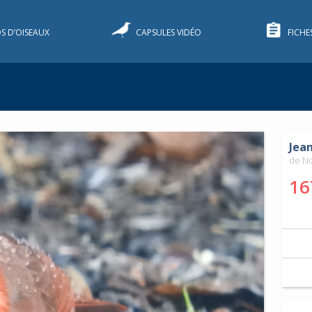
S D’OISEAUX
CAPSULES VIDÉO
FICHE
Jean
de No
16