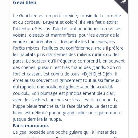
Geai bleu
Le Geai bleu est un petit corvidé, cousin de la corneille
et du corbeau. Bruyant et coloré, il a vite fait d'attirer
l'attention. Ses cris d'alerte sont bénéfiques à tous ses
voisins, oiseaux et mammifères, pour les avertir de la
venue d'un prédateur. Il fréquente les banlieues, les
forêts mixtes, feuillues ou conifériennes, mais il préfère
les habitats plus clairsemés des milieux ruraux ou des
parcs. Le secteur qu'il fréquente comprend bien souvent
des chênes, puisqu'il est très friand des glands. Son cri
fort et cassant est connu de tous: «Djé! Djé! Djé!». Il
émet aussi souvent un grincement tout aussi fameux
qui rappelle une poulie qui grince: «couidul-couidul-
couidul». Son plumage est principalement bleu clair,
avec des taches blanches sur les ailes et la queue. La
huppe bleue tranche sur la face blanche. Le dessous
blanc est délimité par un grand collier noir qui remonte
jusque derrière la huppe.
Faits marquants
Le geai possède une poche gulaire qui, à l'instar des