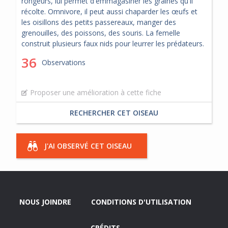
rongeurs, lui permet d'emmagasiner les graines qu'il
récolte. Omnivore, il peut aussi chaparder les œufs et
les oisillons des petits passereaux, manger des
grenouilles, des poissons, des souris. La femelle
construit plusieurs faux nids pour leurrer les prédateurs.
36
Observations
Proposer une amélioration à cette fiche
RECHERCHER CET OISEAU
J'AI OBSERVÉ CET OISEAU
NOUS JOINDRE
CONDITIONS D'UTILISATION
CRÉDITS