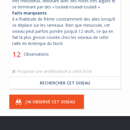
très mélodieux, débutant avec des notes très aiguës et
se terminant par des « touladi-touladi-touladi ».
Faits marquants
Il a l’habitude de frémir constamment des ailes lorsqu’il
se déplace sur les rameaux. Bien que minuscule, cet
oiseau peut parfois pondre jusqu’à 12 œufs, ce qui en
fait la plus grosse couvée chez les oiseaux de cette
taille en Amérique du Nord.
12
Observations
Proposer une amélioration à cette fiche
RECHERCHER CET OISEAU
J'AI OBSERVÉ CET OISEAU