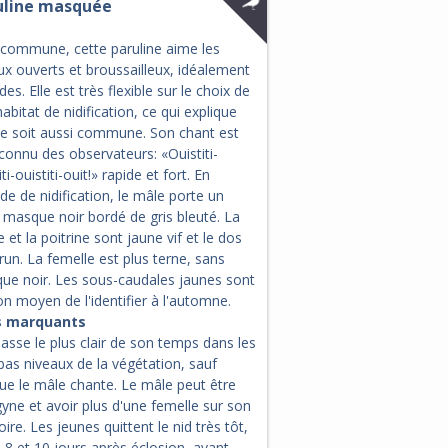
uline masquée
 commune, cette paruline aime les
ux ouverts et broussailleux, idéalement
es. Elle est très flexible sur le choix de
abitat de nidification, ce qui explique
lle soit aussi commune. Son chant est
connu des observateurs: «Ouistiti-
iti-ouistiti-ouit!» rapide et fort. En
de de nidification, le mâle porte un
 masque noir bordé de gris bleuté. La
 et la poitrine sont jaune vif et le dos
run. La femelle est plus terne, sans
ue noir. Les sous-caudales jaunes sont
n moyen de l'identifier à l'automne.
s marquants
passe le plus clair de son temps dans les
bas niveaux de la végétation, sauf
ue le mâle chante. Le mâle peut être
yne et avoir plus d'une femelle sur son
toire. Les jeunes quittent le nid très tôt,
 8 et 10 jours après éclosion, avant