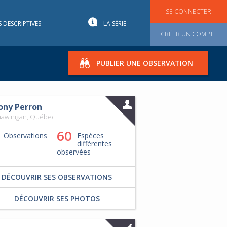
SE CONNECTER
S DESCRIPTIVES
LA SÉRIE
CRÉER UN COMPTE
PUBLIER UNE OBSERVATION
ony Perron
hawinigan, Québec
60
Observations
Espèces
différentes
observées
DÉCOUVRIR SES OBSERVATIONS
DÉCOUVRIR SES PHOTOS