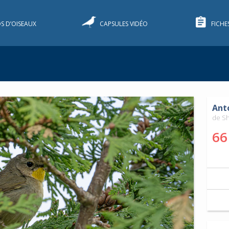
S D’OISEAUX
CAPSULES VIDÉO
FICHE
Ant
de S
66