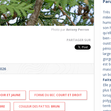
Par
Très
milie
humid
son h
Photo par
Antony Perron
qu'e
bien 
PARTAGER SUR
ouist
pério
large
gorge
est b
2026
masq
un bo
Fait
Elle 
plus 
OIR ET JAUNE
FORME DU BEC:
COURT ET DROIT
lorsq
polyg
terri
BRE
COULEUR DES PATTES:
BRUN
entre