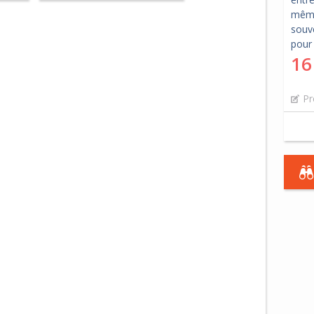
même 
souve
pour
16
Pr