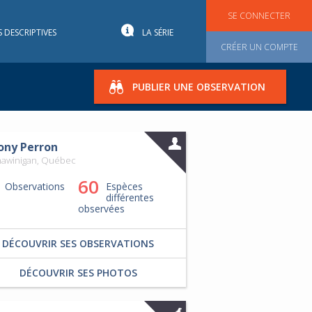
SE CONNECTER
S DESCRIPTIVES
LA SÉRIE
CRÉER UN COMPTE
PUBLIER UNE OBSERVATION
ony Perron
hawinigan, Québec
60
Observations
Espèces
différentes
observées
DÉCOUVRIR SES OBSERVATIONS
DÉCOUVRIR SES PHOTOS