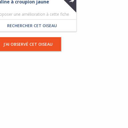
line à croupion jaune
oposer une amélioration à cette fiche
RECHERCHER CET OISEAU
J'AI OBSERVÉ CET OISEAU