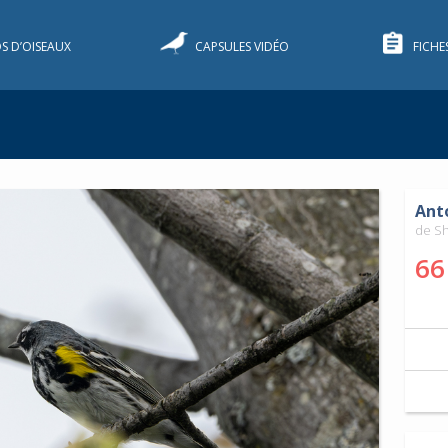
S D’OISEAUX
CAPSULES VIDÉO
FICHE
Ant
de S
66