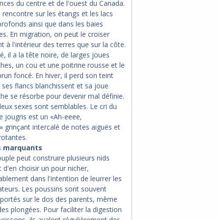
nces du centre et de l'ouest du Canada.
 rencontre sur les étangs et les lacs
rofonds ainsi que dans les baies
s. En migration, on peut le croiser
t à l'intérieur des terres que sur la côte.
é, il a la tête noire, de larges joues
hes, un cou et une poitrine rousse et le
run foncé. En hiver, il perd son teint
 ses flancs blanchissent et sa joue
he se résorbe pour devenir mal définie.
deux sexes sont semblables. Le cri du
e jougris est un «Ah-eeee,
 grinçant intercalé de notes aiguës et
rotantes.
s marquants
uple peut construire plusieurs nids
 d'en choisir un pour nicher,
blement dans l'intention de leurrer les
ateurs. Les poussins sont souvent
sportés sur le dos des parents, même
des plongées. Pour faciliter la digestion
oissons, ils avalent régulièrement des