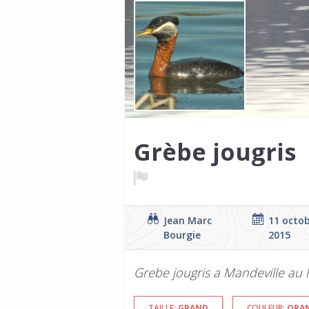
Grèbe jougris
Jean Marc
11 octo
Bourgie
2015
Grebe jougris a Mandeville au 
TAILLE:
GRAND
COULEUR:
ORAN