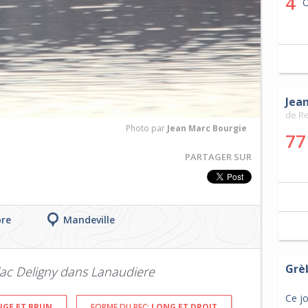
4
O
Jea
de R
Photo par
Jean Marc Bourgie
77
PARTAGER SUR
bre
Mandeville
Grè
lac Deligny dans Lanaudiere
Ce j
GE ET BRUN
FORME DU BEC:
LONG ET DROIT