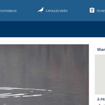
S D’OISEAUX
CAPSULES VIDÉO
FICHE
Man
À PR