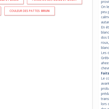
provi
On le
COULEUR DES PATTES:
BRUN
peu p
calme
autan
En ét
blanc
dos b
roux,
blanc
Les 
Grèb
ahee»
chev
Fait
Le co
avant
proba
préd
tran
lors 
des p