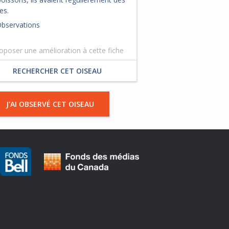
es.
bservations
oposer une amélioration à cette fiche
RECHERCHER CET OISEAU
J'AI OBSERVÉ CET OISEAU