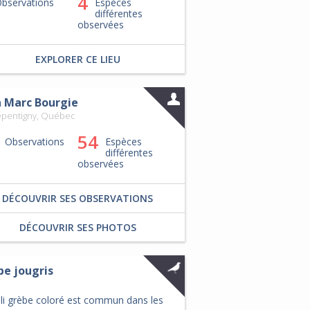
4
bservations
Espèces
différentes
observées
EXPLORER CE LIEU
n Marc Bourgie
epentigny, Québec
54
Observations
Espèces
différentes
observées
DÉCOUVRIR SES OBSERVATIONS
DÉCOUVRIR SES PHOTOS
be jougris
oli grèbe coloré est commun dans les