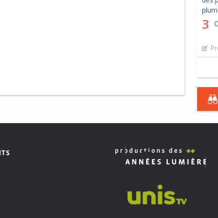
plum
3
O
Pr
ITS