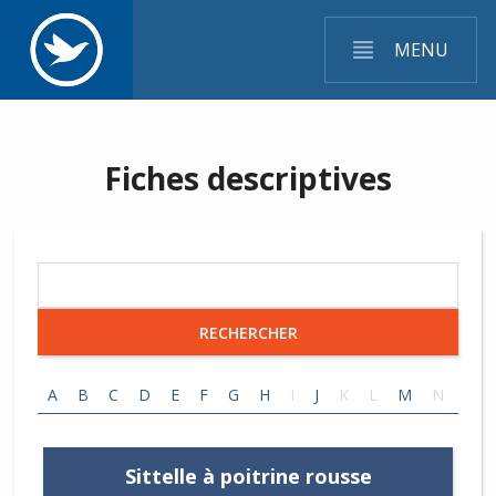
MENU
Fiches descriptives
RECHERCHER
A
B
C
D
E
F
G
H
I
J
K
L
M
N
O
Sittelle à poitrine rousse